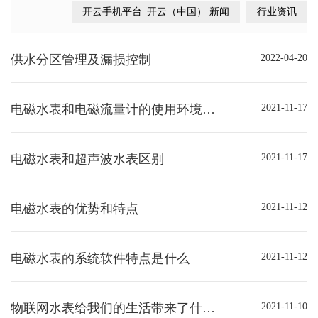
开云手机平台_开云（中国） 新闻
行业资讯
供水分区管理及漏损控制
2022-04-20
电磁水表和电磁流量计的使用环境…
2021-11-17
电磁水表和超声波水表区别
2021-11-17
电磁水表的优势和特点
2021-11-12
电磁水表的系统软件特点是什么
2021-11-12
物联网水表给我们的生活带来了什…
2021-11-10