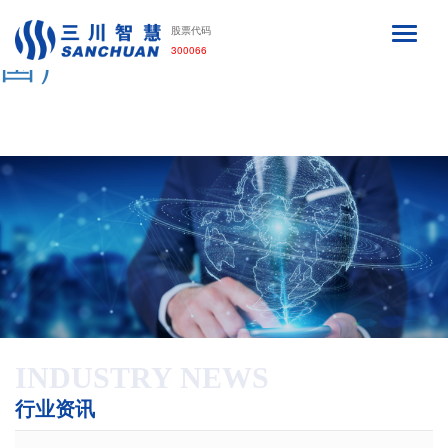
开云手机平台_开云（中
股票代码
300066
国）
INDUSTRY NEWS
行业资讯