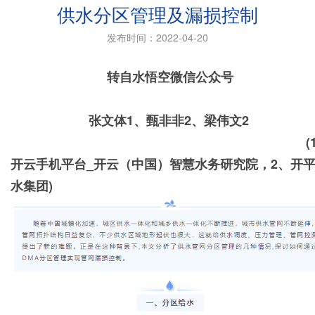
供水分区管理及漏损控制
发布时间：2022-04-20
转自水悟空微信公众号
张文体1、甄非非2、梁伟文2
(1
开云手机平台_开云（中国）智慧水务研究院，2、开
水集团)