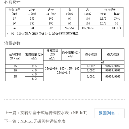
外形尺寸
流量参数
上一篇：旋转活塞干式远传阀控水表（NB-IoT）
返回列表 →
下一篇：NB-IoT无磁阀控远传水表