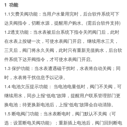
1 功能
1.1欠费关阀功能：当用户水量用完时，后台软件系统可下
达关阀指令，切断水源，提醒用户购水。(需后台软件支持)
1.2透支功能：当水表被后台系统下指令关闭阀门后，此时
在水表上按键一次，可使水表阀门开启， 继续用水三天，
三天后，阀门将永久关阀，此时只有重新充值购水，后台软
件系统下达开阀指令，才可使水表阀门开启。
1.3 保护功能：当水表遭遇磁干扰时，水表将自动关阀；同
时，水表将干扰信息予以记录。
1.4 电池欠压提示功能： 当电池电量低时，阀门不关阀，可
继续用水，同步上报“低电”故障，提醒用户联系管理部门更
换电池；待更换新电池后，上报“低电”故障会自动清除。
1.5 断电阀门功能：当水表断电时，阀门默认不关阀（可
选：设置断电关阀功能）；重新插上电池后，阀门回到断电