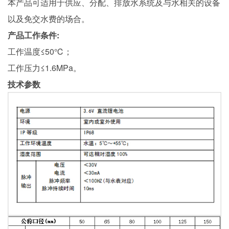
本产品可适用于供应、分配、排放水系统及与水相关的设备
以及免交水费的场合。
产品工作条件:
工作温度≤50℃；
工作压力≤1.6MPa。
技术参数