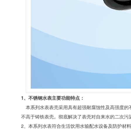
1
、不锈钢水表
主要功能特点：
本系列水表表壳采用具有超强耐腐蚀性及高强度的不
不高于铸铁表壳。彻底解决了表壳对自来水的二次污
2、本系列水表符合生活饮用水输配水设备及防护材