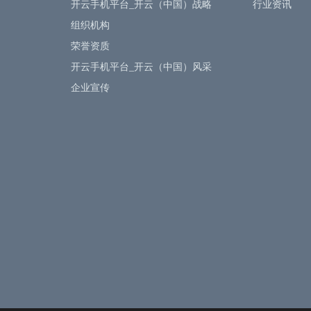
开云手机平台_开云（中国）战略
行业资讯
组织机构
荣誉资质
开云手机平台_开云（中国）风采
企业宣传