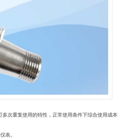
可多次重复使用的特性，正常使用条件下综合使用成本
量仪表。